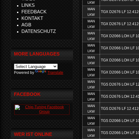
LKW
LINKS
MAN
FEEDBACK
TGX D2676 LF 12.412
LKW
KONTAKT
MAN
TGX D2676 LF 12.412
AGB
LKW
DATENSCHUTZ
MAN
TGX D2066 LOH LF 1
LKW
MAN
TGX D2066 LOH LF 1
LKW
MORE LANGUAGES
MAN
TGX D2066 LOH LF 1
LKW
MAN
TGX D2066 LOH LF 1
Powered by
Translate
LKW
MAN
TGS D2676 LOH LF 1
LKW
FACEBOOK
MAN
TGS D2676 LOH 12.4
LKW
MAN
TGS D2676 LF 12.412
LKW
MAN
TGS D2066 LOH LF 1
LKW
MAN
TGS D2066 LOH LF 1
WER IST ONLINE
LKW