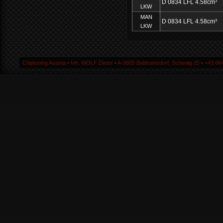
D 0834 LFL 4.58cm³
LKW
MAN
D 0834 LFL 4.58cm³
LKW
Chiptuning Austria ▪ Inh. WOLF Dieter ▪ A-9805 Baldramsdorf, Schwaig 25 ▪ +43 664