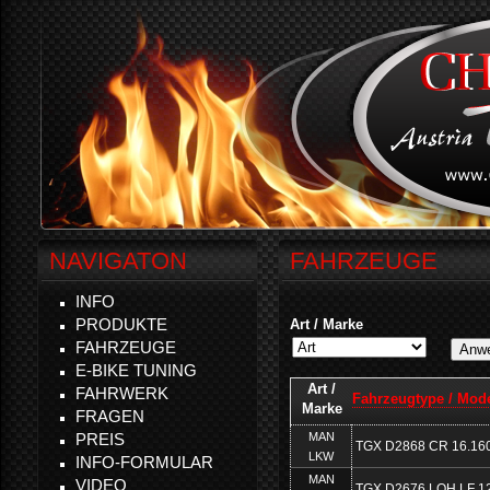
NAVIGATON
FAHRZEUGE
INFO
PRODUKTE
Art / Marke
FAHRZEUGE
E-BIKE TUNING
Art /
FAHRWERK
Fahrzeugtype / Mode
Marke
FRAGEN
MAN
PREIS
TGX D2868 CR 16.16
LKW
INFO-FORMULAR
MAN
VIDEO
TGX D2676 LOH LF 1