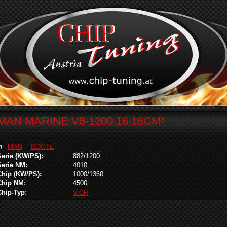
MAN MARINE V8-1200 16.16CM³
in
MAN
BOOTE
Serie (KW/PS):
882/1200
Serie NM:
4010
Chip (KW/PS):
1000/1360
Chip NM:
4500
Chip-Typ:
V-CR