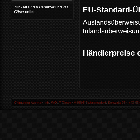
Zur Zeit sind
0 Benutzer
und
700
EU-Standard-Üb
Gäste
online.
Auslandsüberweisu
Inlandsüberweisun
Händlerpreise e
Chiptuning Austria ▪ Inh. WOLF Dieter ▪ A-9805 Baldramsdorf, Schwaig 25 ▪ +43 664