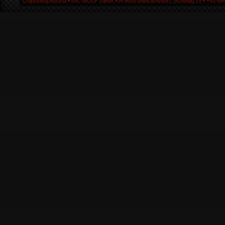
Chiptuning Austria ▪ Inh. WOLF Dieter ▪ A-9805 Baldramsdorf, Schwaig 25 ▪ +43 664