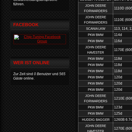
führen.
JOHN DEERE
1110D (606
FORWARDERS
JOHN DEERE
1110E (606
FORWARDERS
FACEBOOK
113, 114, 
SCANIA LKW
114d
PKW BMW
116d
PKW BMW
JOHN DEERE
1170E (60
HAVESTER
118d
PKW BMW
WER IST ONLINE
118d
PKW BMW
118d
PKW BMW
Zur Zeit sind
0 Benutzer
und
565
120d
PKW BMW
Gäste
online.
120d
PKW BMW
120d
PKW BMW
JOHN DEERE
1210E (606
FORWARDERS
123d
PKW BMW
125d
PKW BMW
1260B 6.7
HUDDIG BAGGER
JOHN DEERE
1270E (60
HAVESTER