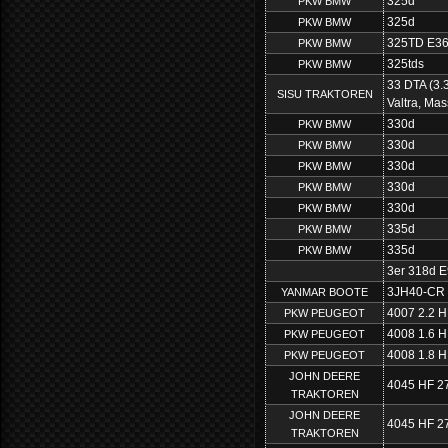
325d
PKW BMW
325d
PKW BMW
325TD E3
PKW BMW
325tds
PKW BMW
33 DTA (3.
SISU TRAKTOREN
Valtra, Ma
330d
PKW BMW
330d
PKW BMW
330d
PKW BMW
330d
PKW BMW
330d
PKW BMW
335d
PKW BMW
335d
PKW BMW
3er 318d 
3JH40-CR 
YANMAR BOOTE
4007 2.2 H
PKW PEUGEOT
4008 1.6 H
PKW PEUGEOT
4008 1.8 H
PKW PEUGEOT
JOHN DEERE
4045 HF 2
TRAKTOREN
JOHN DEERE
4045 HF 2
TRAKTOREN