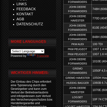
FORWARDERS
LINKS
JOHN DEERE
FEEDBACK
748H (606
FORWARDERS
KONTAKT
JOHN DEERE
770D (404
AGB
HAVESTER
DATENSCHUTZ
JOHN DEERE
810E (4045
FORWARDERS
JOHN DEERE
848H (606
FORWARDERS
MORE LANGUAGES
100 TDI
PKW AUDI
1007 1.4 H
PKW PEUGEOT
1007 1.6 H
PKW PEUGEOT
Powered by
Translate
JOHN DEERE
1010E (404
FORWARDERS
GREMO
1050F 4,5
WICHTIGER HINWEIS:
FORWARDERS
1050H Hav
GREMO HAVESTER
Der Einbau des Chips erfordert
1060B 6.7
HUDDIG BAGGER
eine Typisierung durch den
JOHN DEERE
Gesetzgeber und kann zum
1070E (60
HAVESTER
Verlust der Betriebserlaubnis
und infolgedessen zum Verlust
LOGSET
10F 74 CTA
des Versicherungsschutzes bzw.
FORWARDERS
Herstellergarantie und
10H 84 CTA
LOGSET HAVESTER
Gewährleistungsansprüche