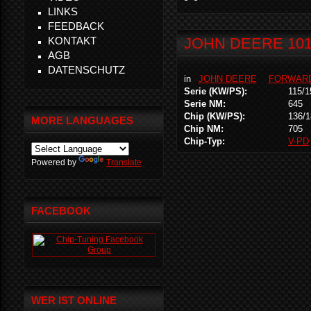
LINKS
FEEDBACK
KONTAKT
JOHN DEERE 1010
AGB
DATENSCHUTZ
in
JOHN DEERE
FORWAR
Serie (KW/PS):
115/1
Serie NM:
645
Chip (KW/PS):
136/1
MORE LANGUAGES
Chip NM:
705
Chip-Typ:
V-PD
Powered by
Translate
FACEBOOK
WER IST ONLINE