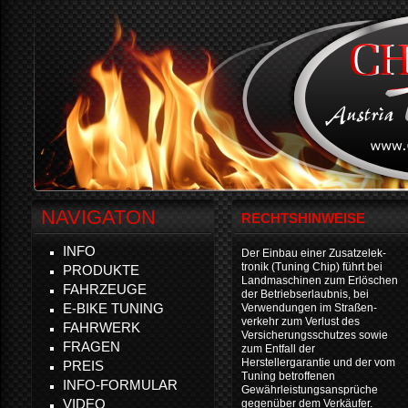
NAVIGATON
RECHTSHINWEISE
INFO
Der Einbau einer Zusatzelek-
tronik (Tuning Chip) führt bei
PRODUKTE
Landmaschinen zum Erlöschen
FAHRZEUGE
der Betriebserlaubnis, bei
E-BIKE TUNING
Verwendungen im Straßen-
verkehr zum Verlust des
FAHRWERK
Versicherungsschutzes sowie
FRAGEN
zum Entfall der
Herstellergarantie und der vom
PREIS
Tuning betroffenen
INFO-FORMULAR
Gewährleistungsansprüche
VIDEO
gegenüber dem Verkäufer.