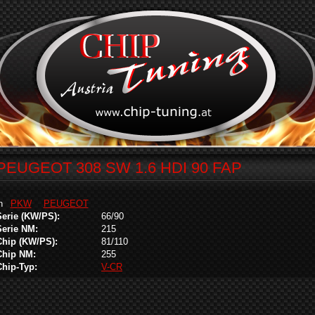
PEUGEOT 308 SW 1.6 HDI 90 FAP
in
PKW
PEUGEOT
Serie (KW/PS):
66/90
Serie NM:
215
Chip (KW/PS):
81/110
Chip NM:
255
Chip-Typ:
V-CR