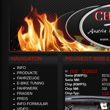
NAVIGATON
PEUGEOT 3008 1.
INFO
in
PKW
PEUGEOT
PRODUKTE
Serie (KW/PS):
82/11
FAHRZEUGE
Serie NM:
270
E-BIKE TUNING
Chip (KW/PS):
97/13
FAHRWERK
Chip NM:
310
FRAGEN
Chip-Typ:
V-CR
PREIS
INFO-FORMULAR
VIDEO