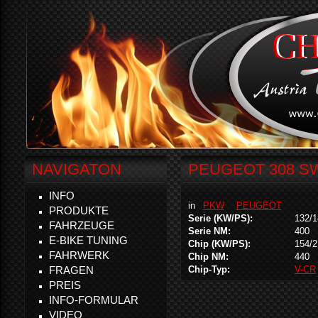
NAVIGATON
PEUGEOT 308 SW
INFO
in
PKW
PEUGEOT
PRODUKTE
Serie (KW/PS):
132/1
FAHRZEUGE
Serie NM:
400
E-BIKE TUNING
Chip (KW/PS):
154/2
FAHRWERK
Chip NM:
440
FRAGEN
Chip-Typ:
V-CR
PREIS
INFO-FORMULAR
VIDEO