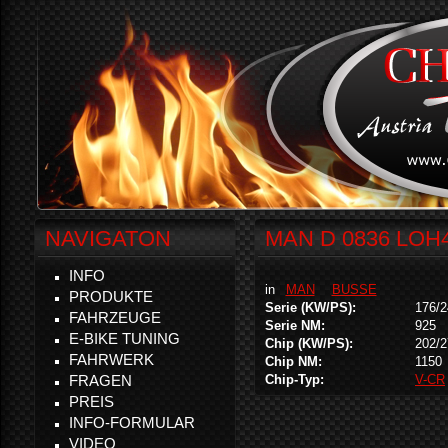
NAVIGATON
MAN D 0836 LOH4
INFO
in
MAN
BUSSE
PRODUKTE
Serie (KW/PS):
176/2
FAHRZEUGE
Serie NM:
925
E-BIKE TUNING
Chip (KW/PS):
202/2
FAHRWERK
Chip NM:
1150
FRAGEN
Chip-Typ:
V-CR
PREIS
INFO-FORMULAR
VIDEO