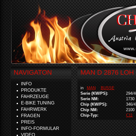
NAVIGATON
MAN D 2876 LOH 
INFO
in
MAN
BUSSE
PRODUKTE
Serie (KW/PS):
294/4
FAHRZEUGE
Serie NM:
1730
E-BIKE TUNING
Chip (KW/PS):
346/4
FAHRWERK
Chip NM:
2100
FRAGEN
Chip-Typ:
C11
PREIS
INFO-FORMULAR
VIDEO