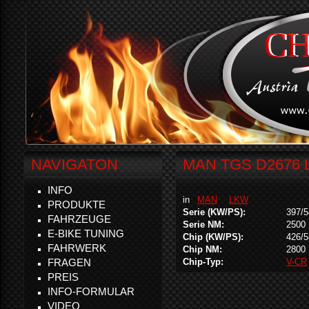
NAVIGATON
MAN TGS D2676 L
INFO
in
MAN
LKW
PRODUKTE
Serie (KW/PS):
397/5
FAHRZEUGE
Serie NM:
2500
E-BIKE TUNING
Chip (KW/PS):
426/5
FAHRWERK
Chip NM:
2800
FRAGEN
Chip-Typ:
V-CR
PREIS
INFO-FORMULAR
VIDEO