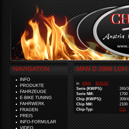
NAVIGATON
MAN D 2866 LOH 
INFO
in
MAN
BUSSE
PRODUKTE
Serie (KW/PS):
265/3
FAHRZEUGE
Serie NM:
1700
E-BIKE TUNING
Chip (KW/PS):
309/4
FAHRWERK
Chip NM:
2100
FRAGEN
Chip-Typ:
C11
PREIS
INFO-FORMULAR
VIDEO