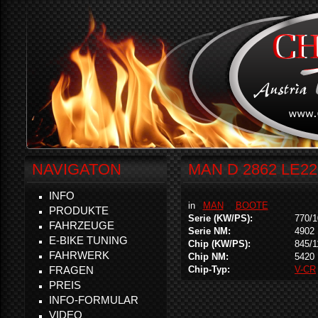
NAVIGATON
MAN D 2862 LE22
INFO
in
MAN
BOOTE
PRODUKTE
Serie (KW/PS):
770/
FAHRZEUGE
Serie NM:
4902
E-BIKE TUNING
Chip (KW/PS):
845/1
FAHRWERK
Chip NM:
5420
FRAGEN
Chip-Typ:
V-CR
PREIS
INFO-FORMULAR
VIDEO