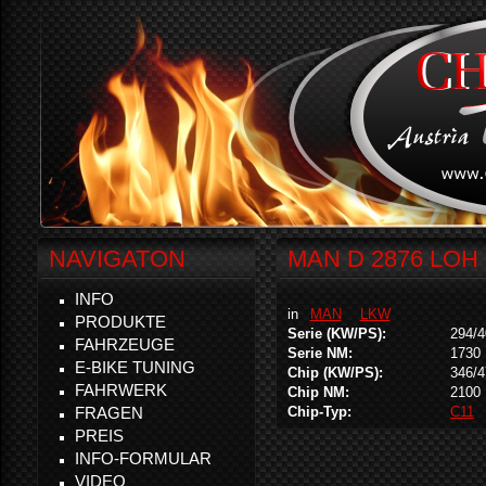
NAVIGATON
MAN D 2876 LOH 
INFO
in
MAN
LKW
PRODUKTE
Serie (KW/PS):
294/4
FAHRZEUGE
Serie NM:
1730
E-BIKE TUNING
Chip (KW/PS):
346/4
FAHRWERK
Chip NM:
2100
FRAGEN
Chip-Typ:
C11
PREIS
INFO-FORMULAR
VIDEO