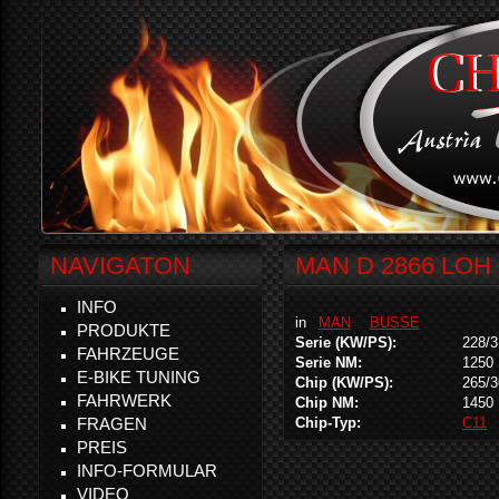
NAVIGATON
MAN D 2866 LOH 
INFO
in
MAN
BUSSE
PRODUKTE
Serie (KW/PS):
228/3
FAHRZEUGE
Serie NM:
1250
E-BIKE TUNING
Chip (KW/PS):
265/3
FAHRWERK
Chip NM:
1450
FRAGEN
Chip-Typ:
C11
PREIS
INFO-FORMULAR
VIDEO