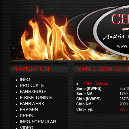
NAVIGATON
MAN D 2066 LUH1
INFO
in
MAN
BUSSE
PRODUKTE
Serie (KW/PS):
257/3
FAHRZEUGE
Serie NM:
1750
E-BIKE TUNING
Chip (KW/PS):
287/3
FAHRWERK
Chip NM:
2000
FRAGEN
Chip-Typ:
V-CR
PREIS
INFO-FORMULAR
VIDEO