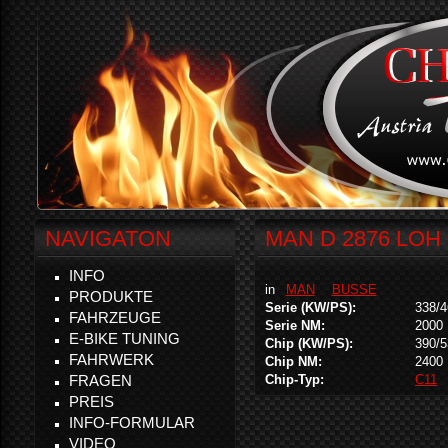
NAVIGATON
MAN D 2876 LOH 
INFO
in
MAN
BUSSE
PRODUKTE
Serie (KW/PS):
338/4
FAHRZEUGE
Serie NM:
2000
E-BIKE TUNING
Chip (KW/PS):
390/5
FAHRWERK
Chip NM:
2400
FRAGEN
Chip-Typ:
C11
PREIS
INFO-FORMULAR
VIDEO