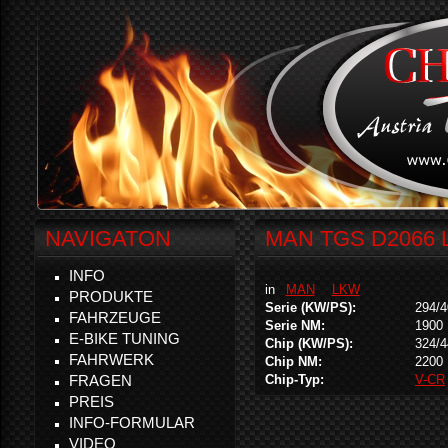
NAVIGATON
MAN TGS D2066 L
INFO
in
MAN
LKW
PRODUKTE
Serie (KW/PS):
294/4
FAHRZEUGE
Serie NM:
1900
E-BIKE TUNING
Chip (KW/PS):
324/4
FAHRWERK
Chip NM:
2200
FRAGEN
Chip-Typ:
V-CR
PREIS
INFO-FORMULAR
VIDEO