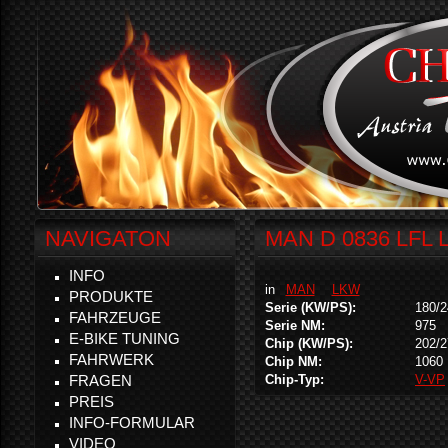
NAVIGATON
MAN D 0836 LFL 
INFO
in
MAN
LKW
PRODUKTE
Serie (KW/PS):
180/2
FAHRZEUGE
Serie NM:
975
E-BIKE TUNING
Chip (KW/PS):
202/2
FAHRWERK
Chip NM:
1060
FRAGEN
Chip-Typ:
V-VP
PREIS
INFO-FORMULAR
VIDEO