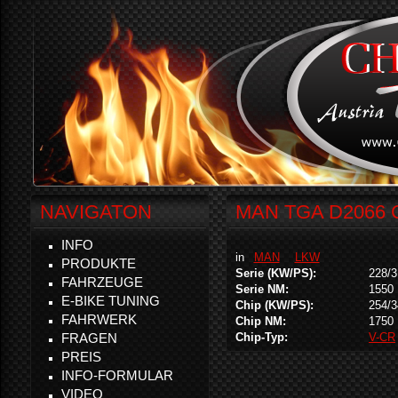
NAVIGATON
MAN TGA D2066 C
INFO
in
MAN
LKW
PRODUKTE
Serie (KW/PS):
228/3
FAHRZEUGE
Serie NM:
1550
E-BIKE TUNING
Chip (KW/PS):
254/3
FAHRWERK
Chip NM:
1750
FRAGEN
Chip-Typ:
V-CR
PREIS
INFO-FORMULAR
VIDEO