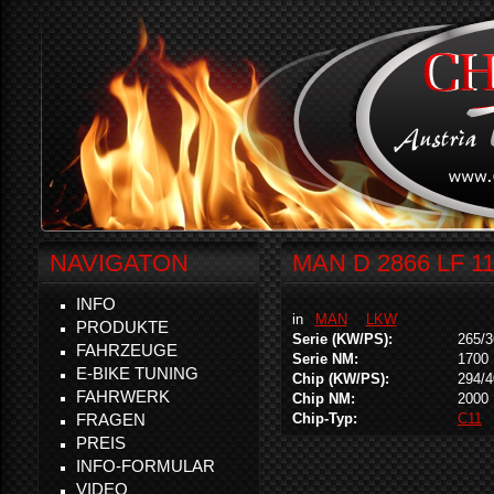
NAVIGATON
MAN D 2866 LF 11
INFO
in
MAN
LKW
PRODUKTE
Serie (KW/PS):
265/3
FAHRZEUGE
Serie NM:
1700
E-BIKE TUNING
Chip (KW/PS):
294/4
FAHRWERK
Chip NM:
2000
FRAGEN
Chip-Typ:
C11
PREIS
INFO-FORMULAR
VIDEO