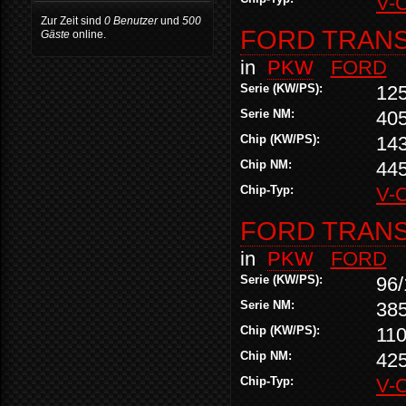
V-
Zur Zeit sind
0 Benutzer
und
500
FORD TRANSI
Gäste
online.
in
PKW
FORD
Serie (KW/PS):
12
Serie NM:
40
Chip (KW/PS):
14
Chip NM:
44
Chip-Typ:
V-
FORD TRANSI
in
PKW
FORD
Serie (KW/PS):
96/
Serie NM:
38
Chip (KW/PS):
110
Chip NM:
42
Chip-Typ:
V-