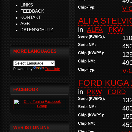
49
LINKS
Chip-Typ:
V-
FEEDBACK
KONTAKT
ALFA STELVIO
AGB
in
ALFA
PKW
DATENSCHUTZ
Serie (KW/PS):
110
Serie NM:
45
MORE LANGUAGES
Chip (KW/PS):
12
Chip NM:
49
Powered by
Translate
Chip-Typ:
V-
FORD KUGA 2
FACEBOOK
in
PKW
FORD
Serie (KW/PS):
13
Serie NM:
40
Chip (KW/PS):
15
Chip NM:
45
WER IST ONLINE
Chip-Typ: