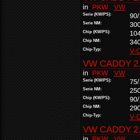
in
PKW
VW
Serie (KW/PS):
90/
Serie NM:
30
Chip (KW/PS):
10
Chip NM:
34
Chip-Typ:
V-
VW CADDY 2.
in
PKW
VW
Serie (KW/PS):
75/
Serie NM:
25
Chip (KW/PS):
90/
Chip NM:
29
Chip-Typ:
V-
VW CADDY 2.
in
PKW
VW