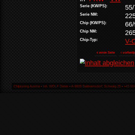
Serie (KW/PS):
55/
Serie NM:
22
Chip (KW/PS):
66/
Chip NM:
26
Chip-Typ:
V-
« erste Seite
‹ vorherig
Chiptuning Austria ▪ Inh. WOLF Dieter ▪ A-9805 Baldramsdorf, Schwaig 25 ▪ +43 664