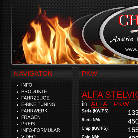
NAVIGATON
PKW
INFO
PRODUKTE
ALFA STELVIO
FAHRZEUGE
in
ALFA
PKW
E-BIKE TUNING
FAHRWERK
Serie (KW/PS):
13
FRAGEN
Serie NM:
45
PREIS
Chip (KW/PS):
155
INFO-FORMULAR
VIDEO
Chip NM: