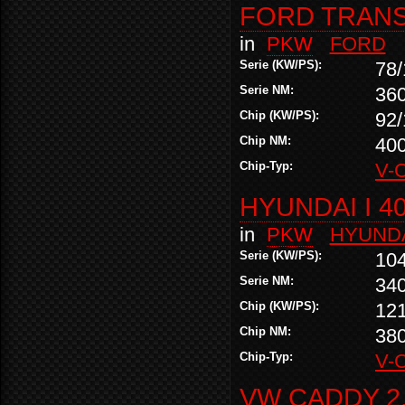
FORD TRANSI
in
PKW
FORD
Serie (KW/PS):
78/
Serie NM:
36
Chip (KW/PS):
92/
Chip NM:
40
Chip-Typ:
V-
HYUNDAI I 40
in
PKW
HYUND
Serie (KW/PS):
10
Serie NM:
34
Chip (KW/PS):
12
Chip NM:
38
Chip-Typ:
V-
VW CADDY 2.