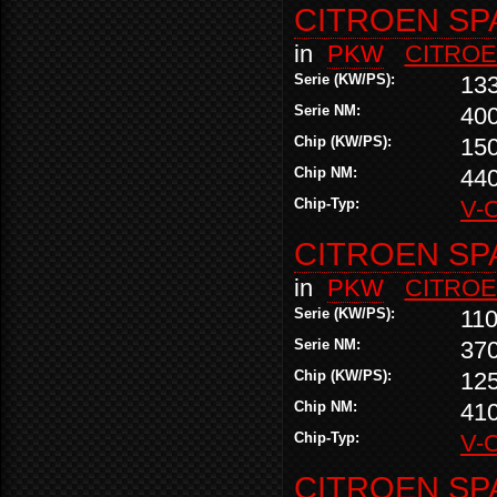
CITROEN SP
in
PKW
CITRO
Serie (KW/PS):
13
Serie NM:
40
Chip (KW/PS):
15
Chip NM:
44
Chip-Typ:
V-
CITROEN SP
in
PKW
CITRO
Serie (KW/PS):
110
Serie NM:
37
Chip (KW/PS):
12
Chip NM:
41
Chip-Typ:
V-
CITROEN SPA