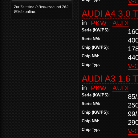
V-
Zur Zeit sind
0 Benutzer
und
762
AUDI A4 3.0 
Gäste
online.
in
PKW
AUDI
Serie (KW/PS):
16
Serie NM:
40
Chip (KW/PS):
17
Chip NM:
44
Chip-Typ:
V-
AUDI A3 1.6 
in
PKW
AUDI
Serie (KW/PS):
85/
Serie NM:
25
Chip (KW/PS):
99/
Chip NM:
29
Chip-Typ:
V-