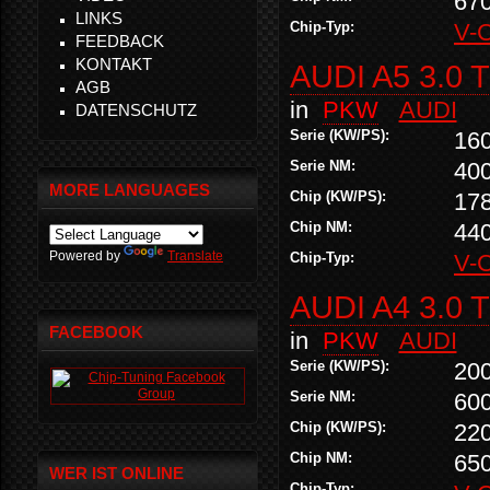
67
LINKS
Chip-Typ:
V-
FEEDBACK
KONTAKT
AUDI A5 3.0 
AGB
in
PKW
AUDI
DATENSCHUTZ
Serie (KW/PS):
16
Serie NM:
40
MORE LANGUAGES
Chip (KW/PS):
17
Chip NM:
44
Powered by
Translate
Chip-Typ:
V-
AUDI A4 3.0 
FACEBOOK
in
PKW
AUDI
Serie (KW/PS):
20
Serie NM:
60
Chip (KW/PS):
22
Chip NM:
65
WER IST ONLINE
Chip-Typ: