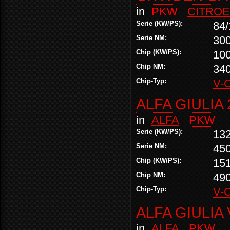
in
PKW
CITRO
Serie (KW/PS):
84/
Serie NM:
30
Chip (KW/PS):
10
Chip NM:
34
Chip-Typ:
V-
ALFA GIULIA 
in
ALFA
PKW
Serie (KW/PS):
13
Serie NM:
45
Chip (KW/PS):
15
Chip NM:
49
Chip-Typ:
V-
ALFA GIULIA
in
ALFA
PKW