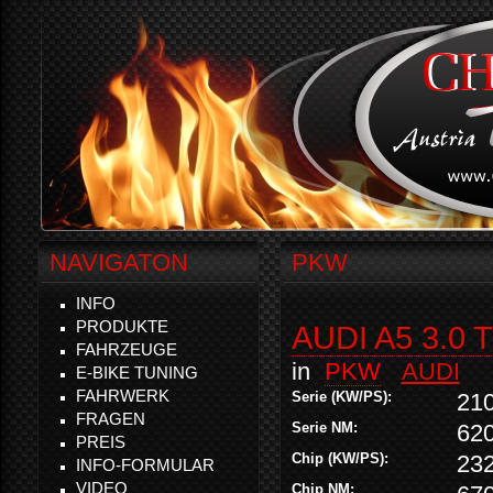
NAVIGATON
PKW
INFO
PRODUKTE
AUDI A5 3.0 
FAHRZEUGE
in
PKW
AUDI
E-BIKE TUNING
FAHRWERK
Serie (KW/PS):
21
FRAGEN
Serie NM:
62
PREIS
Chip (KW/PS):
23
INFO-FORMULAR
VIDEO
Chip NM: