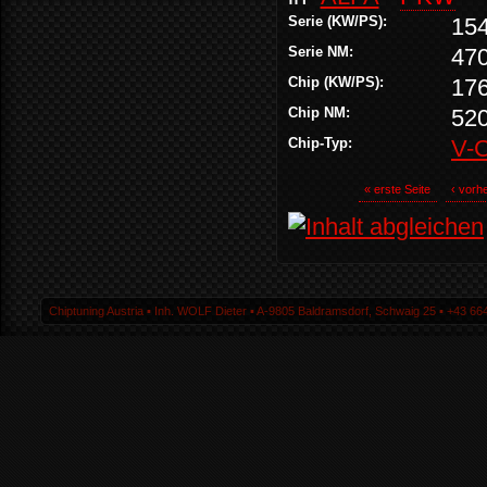
Serie (KW/PS):
15
Serie NM:
47
Chip (KW/PS):
17
Chip NM:
52
Chip-Typ:
V-
« erste Seite
‹ vorhe
Chiptuning Austria ▪ Inh. WOLF Dieter ▪ A-9805 Baldramsdorf, Schwaig 25 ▪ +43 664