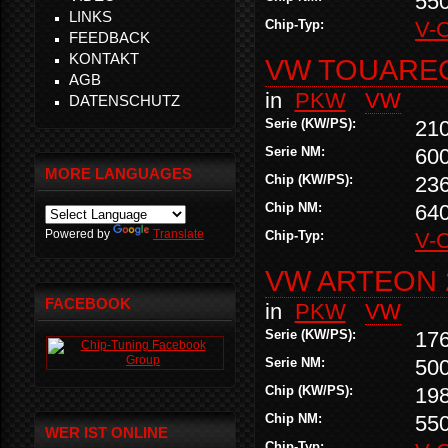
55
LINKS
Chip-Typ:
V-
FEEDBACK
KONTAKT
VW TOUAREG 
AGB
in
PKW
VW
DATENSCHUTZ
Serie (KW/PS):
21
Serie NM:
60
MORE LANGUAGES
Chip (KW/PS):
23
Chip NM:
64
Powered by
Translate
Chip-Typ:
V-
VW ARTEON 2
FACEBOOK
in
PKW
VW
Serie (KW/PS):
17
Serie NM:
50
Chip (KW/PS):
19
Chip NM:
55
WER IST ONLINE
Chip-Typ: