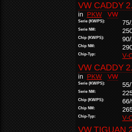
VW CADDY 2.
in
PKW
VW
Serie (KW/PS):
75/
Serie NM:
25
Chip (KW/PS):
90/
Chip NM:
29
Chip-Typ:
V-
VW CADDY 2.
in
PKW
VW
Serie (KW/PS):
55/
Serie NM:
22
Chip (KW/PS):
66/
Chip NM:
26
Chip-Typ:
V-
VW TIGUAN 2