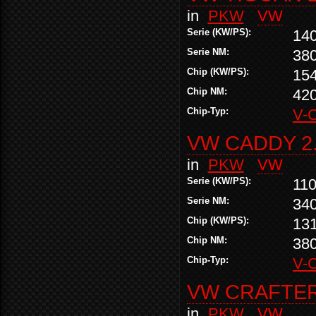
in
PKW
VW
Serie (KW/PS):
14
Serie NM:
38
Chip (KW/PS):
15
Chip NM:
42
Chip-Typ:
V-
VW CADDY 2.
in
PKW
VW
Serie (KW/PS):
110
Serie NM:
34
Chip (KW/PS):
13
Chip NM:
38
Chip-Typ:
V-
VW CRAFTER 
in
PKW
VW