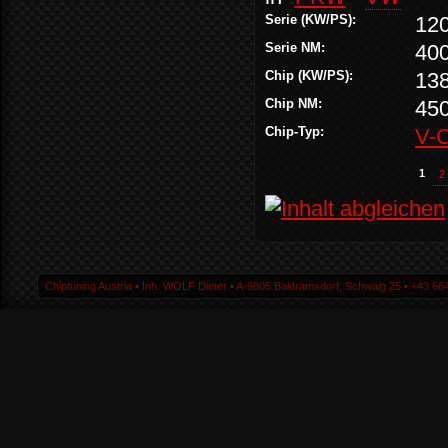
Serie (KW/PS):
12
Serie NM:
40
Chip (KW/PS):
13
Chip NM:
45
Chip-Typ:
V-
1
2
Chiptuning Austria ▪ Inh. WOLF Dieter ▪ A-9805 Baldramsdorf, Schwaig 25 ▪ +43 664