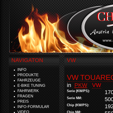
NAVIGATON
VW
INFO
PRODUKTE
VW TOUAREG 
FAHRZEUGE
in
PKW
VW
E-BIKE TUNING
FAHRWERK
Serie (KW/PS):
17
FRAGEN
Serie NM:
50
PREIS
Chip (KW/PS):
19
INFO-FORMULAR
VIDEO
Chip NM: