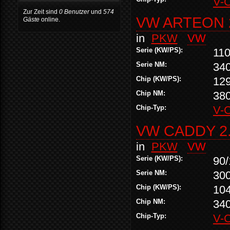
V-
Zur Zeit sind
0 Benutzer
und
574
VW ARTEON 2
Gäste
online.
in
PKW
VW
Serie (KW/PS):
110
Serie NM:
34
Chip (KW/PS):
12
Chip NM:
38
Chip-Typ:
V-
VW CADDY 2.
in
PKW
VW
Serie (KW/PS):
90/
Serie NM:
30
Chip (KW/PS):
10
Chip NM:
34
Chip-Typ:
V-