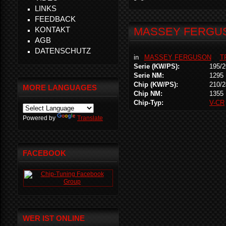
LINKS
FEEDBACK
KONTAKT
MASSEY FERGUSO
AGB
DATENSCHUTZ
in
MASSEY FERGUSON
T
Serie (KW/PS):
195/2
Serie NM:
1295
Chip (KW/PS):
210/2
MORE LANGUAGES
Chip NM:
1355
Chip-Typ:
V-CR
Powered by
Translate
FACEBOOK
WER IST ONLINE