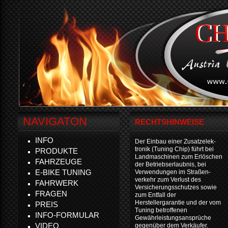
NAVIGATON
RECHTSHINWEISE
INFO
Der Einbau einer Zusatzelek-
tronik (Tuning Chip) führt bei
PRODUKTE
Landmaschinen zum Erlöschen
FAHRZEUGE
der Betriebserlaubnis, bei
E-BIKE TUNING
Verwendungen im Straßen-
verkehr zum Verlust des
FAHRWERK
Versicherungsschutzes sowie
FRAGEN
zum Entfall der
Herstellergarantie und der vom
PREIS
Tuning betroffenen
INFO-FORMULAR
Gewährleistungsansprüche
VIDEO
gegenüber dem Verkäufer.