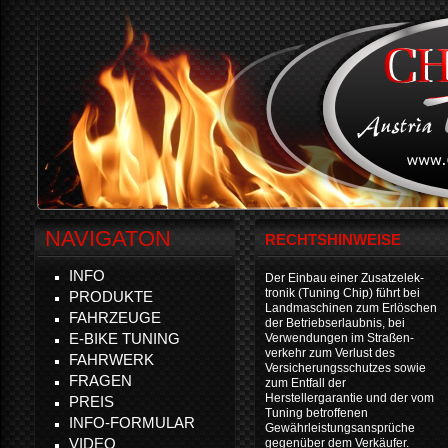
NAVIGATON
RECHTSHINWEISE
INFO
Der Einbau einer Zusatzelek-
tronik (Tuning Chip) führt bei
PRODUKTE
Landmaschinen zum Erlöschen
FAHRZEUGE
der Betriebserlaubnis, bei
E-BIKE TUNING
Verwendungen im Straßen-
verkehr zum Verlust des
FAHRWERK
Versicherungsschutzes sowie
FRAGEN
zum Entfall der
Herstellergarantie und der vom
PREIS
Tuning betroffenen
INFO-FORMULAR
Gewährleistungsansprüche
VIDEO
gegenüber dem Verkäufer.