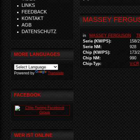
LINKS
FEEDBACK
KONTAKT
MASSEY FERGUSO
AGB
DATENSCHUTZ
in
MASSEY FERGUSON
T
Serie (KW/PS):
158/2
Serie NM:
928
Chip (KW/PS):
173/2
MORE LANGUAGES
Chip NM:
990
Chip-Typ:
V-CR
Powered by
Translate
FACEBOOK
WER IST ONLINE