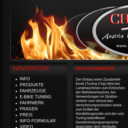
NAVIGATON
RECHTSHINWEISE
INFO
Der Einbau einer Zusatzelek-
tronik (Tuning Chip) führt bei
PRODUKTE
Landmaschinen zum Erlöschen
FAHRZEUGE
der Betriebserlaubnis, bei
E-BIKE TUNING
Verwendungen im Straßen-
verkehr zum Verlust des
FAHRWERK
Versicherungsschutzes sowie
FRAGEN
zum Entfall der
Herstellergarantie und der vom
PREIS
Tuning betroffenen
INFO-FORMULAR
Gewährleistungsansprüche
VIDEO
gegenüber dem Verkäufer.