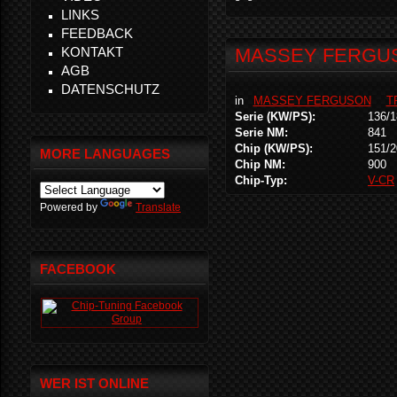
LINKS
FEEDBACK
KONTAKT
MASSEY FERGUSO
AGB
DATENSCHUTZ
in
MASSEY FERGUSON
T
Serie (KW/PS):
136/1
Serie NM:
841
Chip (KW/PS):
151/2
MORE LANGUAGES
Chip NM:
900
Chip-Typ:
V-CR
Powered by
Translate
FACEBOOK
WER IST ONLINE