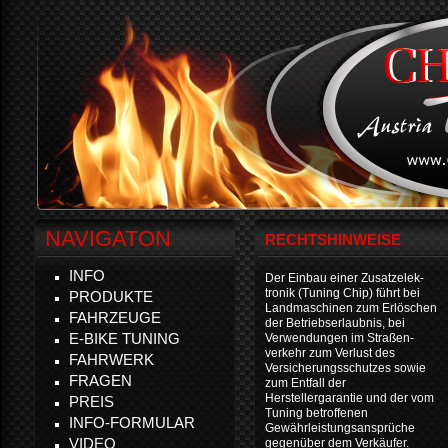
NAVIGATON
RECHTSHINWEISE
INFO
Der Einbau einer Zusatzelek-
tronik (Tuning Chip) führt bei
PRODUKTE
Landmaschinen zum Erlöschen
FAHRZEUGE
der Betriebserlaubnis, bei
E-BIKE TUNING
Verwendungen im Straßen-
verkehr zum Verlust des
FAHRWERK
Versicherungsschutzes sowie
FRAGEN
zum Entfall der
Herstellergarantie und der vom
PREIS
Tuning betroffenen
INFO-FORMULAR
Gewährleistungsansprüche
VIDEO
gegenüber dem Verkäufer.