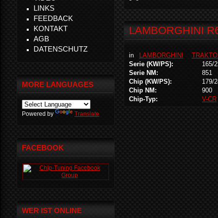
LINKS
FEEDBACK
KONTAKT
LAMBORGHINI R6
AGB
DATENSCHUTZ
in
LAMBORGHINI
TRAKTO
Serie (KW/PS):
165/2
Serie NM:
851
Chip (KW/PS):
179/2
MORE LANGUAGES
Chip NM:
900
Chip-Typ:
V-CR
Powered by
Translate
FACEBOOK
WER IST ONLINE