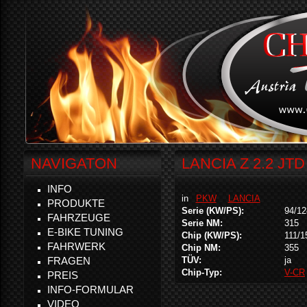
NAVIGATON
LANCIA Z 2.2 JTD
INFO
in
PKW
LANCIA
PRODUKTE
Serie (KW/PS):
94/12
FAHRZEUGE
Serie NM:
315
E-BIKE TUNING
Chip (KW/PS):
111/1
FAHRWERK
Chip NM:
355
FRAGEN
TÜV:
ja
Chip-Typ:
V-CR
PREIS
INFO-FORMULAR
VIDEO