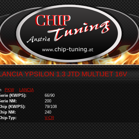
LANCIA YPSILON 1.3 JTD MULTIJET 16V
in
PKW
LANCIA
Serie (KW/PS):
66/90
Serie NM:
200
Chip (KW/PS):
79/108
Chip NM:
240
Chip-Typ:
V-CR