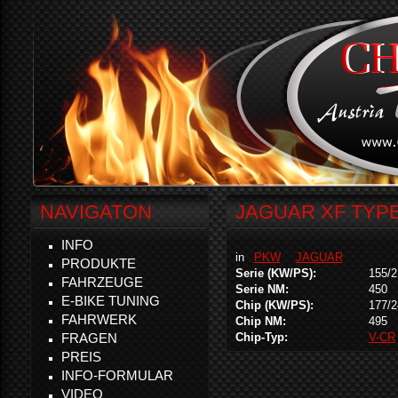
NAVIGATON
JAGUAR XF TYPE 
INFO
in
PKW
JAGUAR
PRODUKTE
Serie (KW/PS):
155/2
FAHRZEUGE
Serie NM:
450
E-BIKE TUNING
Chip (KW/PS):
177/2
FAHRWERK
Chip NM:
495
FRAGEN
Chip-Typ:
V-CR
PREIS
INFO-FORMULAR
VIDEO