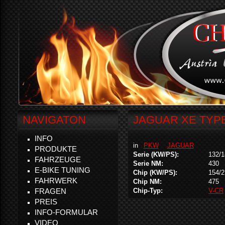
NAVIGATON
JAGUAR XE TYPE
INFO
in
PKW
JAGUAR
PRODUKTE
Serie (KW/PS):
132/1
FAHRZEUGE
Serie NM:
430
E-BIKE TUNING
Chip (KW/PS):
154/2
FAHRWERK
Chip NM:
475
FRAGEN
Chip-Typ:
V-CR
PREIS
INFO-FORMULAR
VIDEO