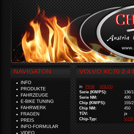
NAVIGATON
VOLVO XC70 2.4 
INFO
in
PKW
VOLVO
PRODUKTE
Serie (KW/PS):
136/1
FAHRZEUGE
Serie NM:
400
E-BIKE TUNING
Chip (KW/PS):
155/2
FAHRWERK
Chip NM:
450
FRAGEN
TÜV:
ja
Chip-Typ:
V-CR
PREIS
INFO-FORMULAR
VIDEO