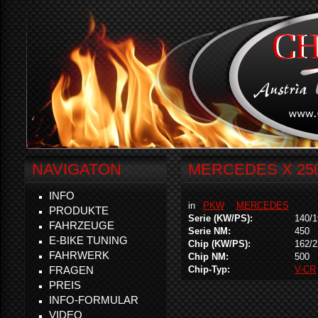
NAVIGATON
MERCEDES X 250
INFO
in
PKW
MERCEDES
PRODUKTE
Serie (KW/PS):
140/1
FAHRZEUGE
Serie NM:
450
E-BIKE TUNING
Chip (KW/PS):
162/2
FAHRWERK
Chip NM:
500
FRAGEN
Chip-Typ:
V-CR
PREIS
INFO-FORMULAR
VIDEO