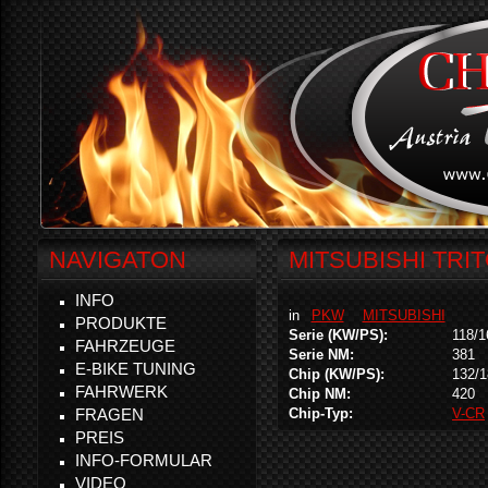
NAVIGATON
MITSUBISHI TRIT
INFO
in
PKW
MITSUBISHI
PRODUKTE
Serie (KW/PS):
118/1
FAHRZEUGE
Serie NM:
381
E-BIKE TUNING
Chip (KW/PS):
132/1
FAHRWERK
Chip NM:
420
FRAGEN
Chip-Typ:
V-CR
PREIS
INFO-FORMULAR
VIDEO