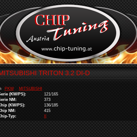
MITSUBISHI TRITON 3.2 DI-D
in
PKW
MITSUBISHI
Serie (KW/PS):
121/165
Serie NM:
373
Chip (KW/PS):
136/185
Chip NM:
415
Chip-Typ:
II