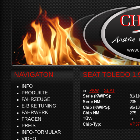
NAVIGATON
SEAT TOLEDO 1.9
INFO
in
PKW
SEAT
PRODUKTE
Serie (KW/PS):
81/11
FAHRZEUGE
Serie NM:
235
E-BIKE TUNING
Chip (KW/PS):
95/13
FAHRWERK
Chip NM:
275
FRAGEN
TÜV:
ja
Chip-Typ:
VP37
PREIS
INFO-FORMULAR
VIDEO