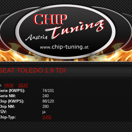
SEAT TOLEDO 1.9 TDI
in
PKW
SEAT
Serie (KW/PS):
74/101
Serie NM:
240
Chip (KW/PS):
88/120
Chip NM:
280
TÜV:
ja
Chip-Typ:
V-PD