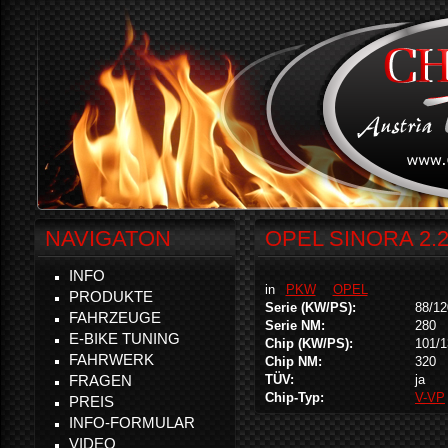
NAVIGATON
OPEL SINORA 2.2
INFO
in
PKW
OPEL
PRODUKTE
Serie (KW/PS):
88/12
FAHRZEUGE
Serie NM:
280
E-BIKE TUNING
Chip (KW/PS):
101/1
FAHRWERK
Chip NM:
320
FRAGEN
TÜV:
ja
Chip-Typ:
V-VP
PREIS
INFO-FORMULAR
VIDEO