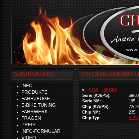
NAVIGATON
SKODA ROOMSTER
INFO
in
PKW
SKODA
PRODUKTE
Serie (KW/PS):
59/80
FAHRZEUGE
Serie NM:
195
E-BIKE TUNING
Chip (KW/PS):
72/98
FAHRWERK
Chip NM:
235
FRAGEN
Chip-Typ:
V-PD
PREIS
INFO-FORMULAR
VIDEO