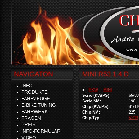
NAVIGATON
MINI R53 1.4 D
INFO
in
PKW
MINI
PRODUKTE
Serie (KW/PS):
65/88
FAHRZEUGE
Serie NM:
190
E-BIKE TUNING
Chip (KW/PS):
81/11
FAHRWERK
Chip NM:
225
FRAGEN
Chip-Typ:
V-CR
PREIS
INFO-FORMULAR
VIDEO