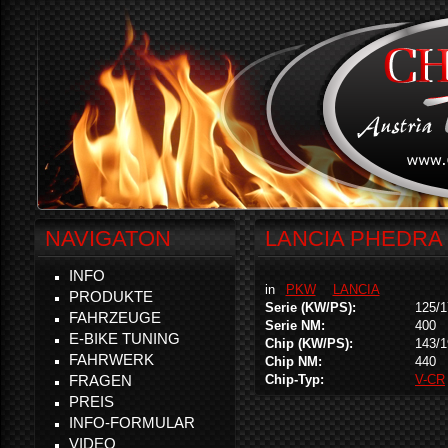
NAVIGATON
LANCIA PHEDRA 
INFO
in
PKW
LANCIA
PRODUKTE
Serie (KW/PS):
125/1
FAHRZEUGE
Serie NM:
400
E-BIKE TUNING
Chip (KW/PS):
143/1
FAHRWERK
Chip NM:
440
FRAGEN
Chip-Typ:
V-CR
PREIS
INFO-FORMULAR
VIDEO