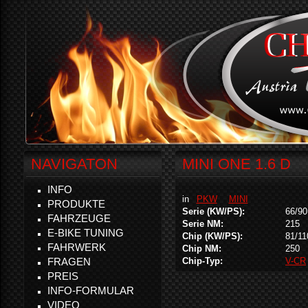
NAVIGATON
MINI ONE 1.6 D
INFO
in
PKW
MINI
PRODUKTE
Serie (KW/PS):
66/90
FAHRZEUGE
Serie NM:
215
E-BIKE TUNING
Chip (KW/PS):
81/11
FAHRWERK
Chip NM:
250
FRAGEN
Chip-Typ:
V-CR
PREIS
INFO-FORMULAR
VIDEO