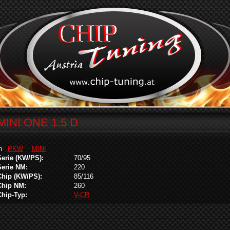
MINI ONE 1.5 D
in
PKW
MINI
Serie (KW/PS):
70/95
Serie NM:
220
Chip (KW/PS):
85/116
Chip NM:
260
Chip-Typ:
V-CR