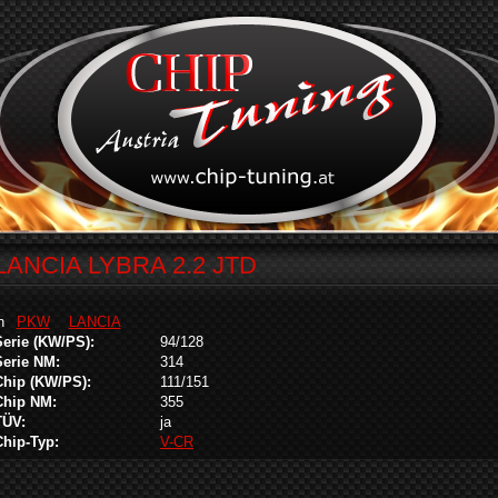
LANCIA LYBRA 2.2 JTD
in
PKW
LANCIA
Serie (KW/PS):
94/128
Serie NM:
314
Chip (KW/PS):
111/151
Chip NM:
355
TÜV:
ja
Chip-Typ:
V-CR