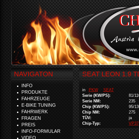
NAVIGATON
SEAT LEON 1.9 T
INFO
in
PKW
SEAT
PRODUKTE
Serie (KW/PS):
81/11
FAHRZEUGE
Serie NM:
235
E-BIKE TUNING
Chip (KW/PS):
95/13
FAHRWERK
Chip NM:
275
FRAGEN
TÜV:
ja
Chip-Typ:
VP37
PREIS
INFO-FORMULAR
VIDEO