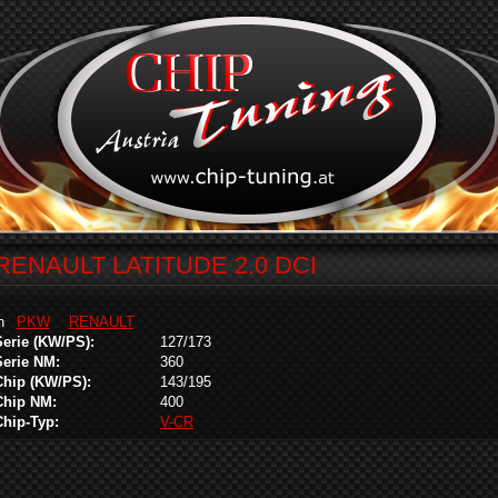
RENAULT LATITUDE 2.0 DCI
in
PKW
RENAULT
Serie (KW/PS):
127/173
Serie NM:
360
Chip (KW/PS):
143/195
Chip NM:
400
Chip-Typ:
V-CR