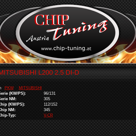
MITSUBISHI L200 2.5 DI-D
in
PKW
MITSUBISHI
Serie (KW/PS):
96/131
Serie NM:
305
Chip (KW/PS):
112/152
Chip NM:
345
Chip-Typ:
V-CR