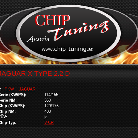
JAGUAR X TYPE 2.2 D
in
PKW
JAGUAR
Serie (KW/PS):
114/155
Serie NM:
360
Chip (KW/PS):
129/175
Chip NM:
400
TÜV:
ja
Chip-Typ:
V-CR