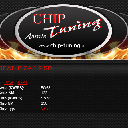
SEAT IBIZA 1.9 SDI
in
PKW
SEAT
Serie (KW/PS):
50/68
Serie NM:
133
Chip (KW/PS):
57/78
Chip NM:
150
Chip-Typ:
VP37